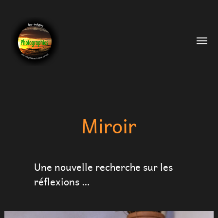
Affic
le
menu
Miroir
Une nouvelle recherche sur les
Photographie
réflexions …
FMR